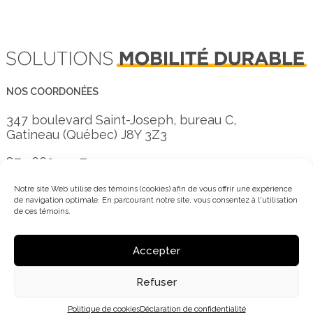
NOS COORDONÉES
347 boulevard Saint-Joseph, bureau C,
Gatineau (Québec) J8Y 3Z3
873 660-3557
info@mobi-o.ca
Notre site Web utilise des témoins (cookies) afin de vous offrir une expérience
de navigation optimale. En parcourant notre site, vous consentez à l'utilisation
de ces témoins.
Inscrivez-vous à notre infolettre
Accepter
Refuser
© 2016 - 2026 MOBI-O | Créé par
Coloc
Politique de cookies
Déclaration de confidentialité