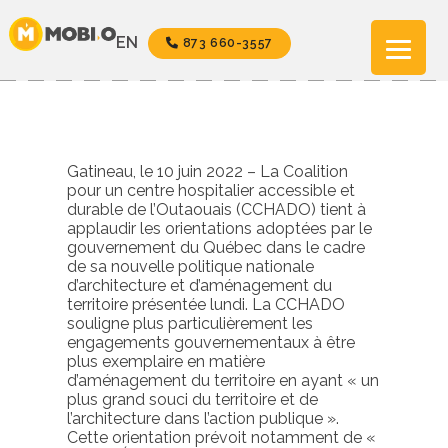
Aller
au
EN
873 660-3557
contenu
Gatineau, le 10 juin 2022 – La Coalition
pour un centre hospitalier accessible et
durable de l’Outaouais (CCHADO) tient à
applaudir les orientations adoptées par le
gouvernement du Québec dans le cadre
de sa nouvelle politique nationale
d’architecture et d’aménagement du
territoire présentée lundi. La CCHADO
souligne plus particulièrement les
engagements gouvernementaux à être
plus exemplaire en matière
d’aménagement du territoire en ayant « un
plus grand souci du territoire et de
l’architecture dans l’action publique ».
Cette orientation prévoit notamment de «