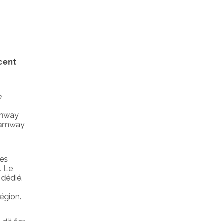
cent
e
ramway
tramway
nes
. Le
 dédié.
région.