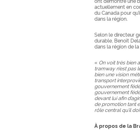
ont démontré une bo
actuellement en cou
du Canada pour qu’il
dans la région.
Selon le directeur 
durable, Benoît Delag
dans la région de l
«
On voit très bien 
tramway n’est pas le
bien une vision mét
transport interprovi
gouvernement fédé
gouvernement fédéra
devant lui afin d’ag
de promotion tant e
rôle central qu’il do
À propos de la B