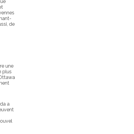
nue
et
oyennes
enant-
ssi, de
n
ire une
n plus
 Ottawa
ement
ada a
leuvent
nouvel