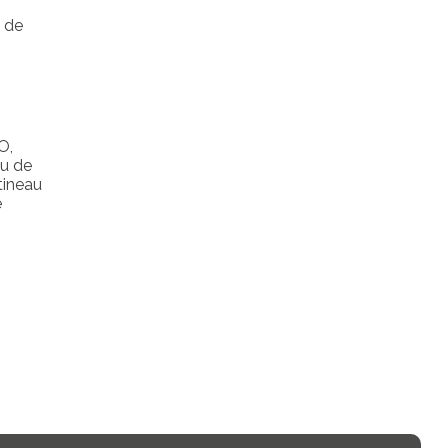
s de
O,
au de
tineau
e