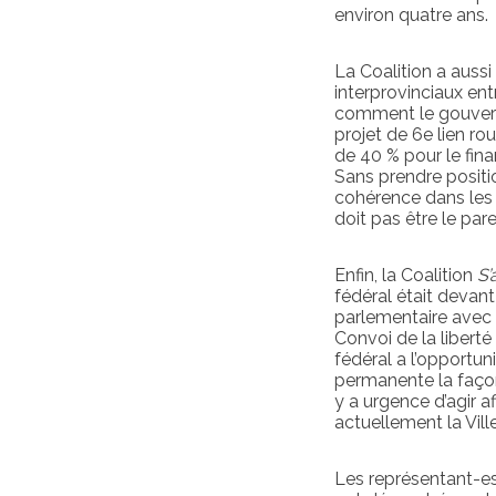
environ quatre ans.
La Coalition a auss
interprovinciaux entr
comment le gouverne
projet de 6e lien ro
de 40 % pour le fina
Sans prendre positio
cohérence dans les 
doit pas être le par
Enfin, la Coalition
S’
fédéral était devant
parlementaire avec 
Convoi de la libert
fédéral a l’opportun
permanente la façon
y a urgence d’agir a
actuellement la Vill
Les représentant-es 