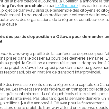
 de la bière célébré aujourd’hui, la Coalition a annoncé la te
 le 9 février prochain
au bar
le Minotaure
. Les partenaires 
projet de tramway, ainsi que l’ensemble des citoyens et cit
 événement. Ils pourront en profiter pour entendre des interv
seauter avec des organisations de la région et contribuer, eux au
 la cause.
ès des partis d’opposition à Ottawa pour demander u
al
r pour le tramway
a profité de la conférence de presse pour fa
ons prises dans le dossier au cours des dernières semaines. E
s au projet, la Coalition a rencontré les partis d’opposition à
iser au projet et d’avoir leur appui pour demander au gouvern
s responsabilités en matière de transport interprovincial.
uité des investissements dans la région de la capitale du Can
vée. Les investissements fédéraux en transport collectif p
ors qu’ils sont minimes du côté québécois et inexistants pour
ements interrives. Pas plus tard que la semaine dernière, un 
50 millions $ a été annoncé à Ottawa pour le financement
es, alors que le projet de tramway attend une réponse depuis