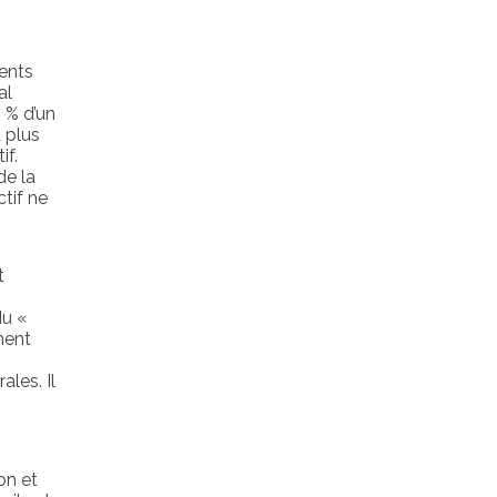
ments
al
 % d’un
à plus
if.
de la
tif ne
t
du «
ment
les. Il
on et