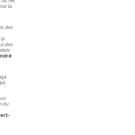
it fier
our la
er des
 la
 à des
tiels
André
qui
et.
ous
n du
ert-