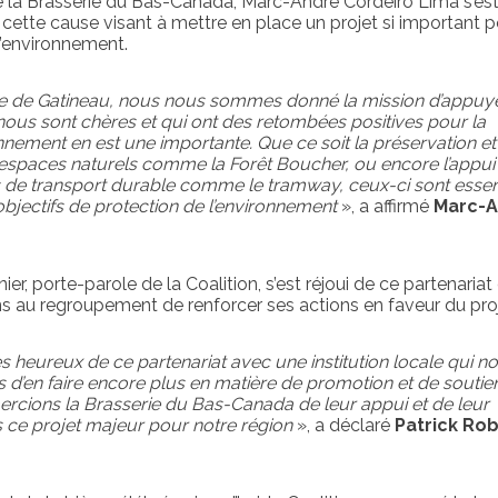
e la Brasserie du Bas-Canada, Marc-André Cordeiro Lima s’est d
cette cause visant à mettre en place un projet si important p
 l’environnement.
 de Gatineau, nous nous sommes donné la mission d’appuy
nous sont chères et qui ont des retombées positives pour la
ronnement en est une importante. Que ce soit la préservation et
espaces naturels comme la Forêt Boucher, ou encore l’appui
s de transport durable comme le tramway, ceux-ci sont essen
objectifs de protection de l’environnement
», a affirmé
Marc-
er, porte-parole de la Coalition, s’est réjoui de ce partenariat 
au regroupement de renforcer ses actions en faveur du proj
heureux de ce partenariat avec une institution locale qui n
d’en faire encore plus en matière de promotion et de soutie
rcions la Brasserie du Bas-Canada de leur appui et de leur
ce projet majeur pour notre région
», a déclaré
Patrick Rob