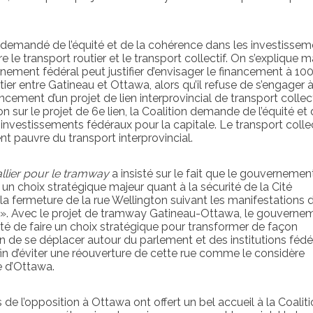
i demandé de l’équité et de la cohérence dans les investisse
e le transport routier et le transport collectif. On s’explique m
ment fédéral peut justifier d’envisager le financement à 100
utier entre Gatineau et Ottawa, alors qu’il refuse de s’engager 
ncement d’un projet de lien interprovincial de transport collect
n sur le projet de 6e lien, la Coalition demande de l’équité et 
investissements fédéraux pour la capitale. Le transport collec
ent pauvre du transport interprovincial.
allier pour le tramway
a insisté sur le fait que le gouvernemen
 un choix stratégique majeur quant à la sécurité de la Cité
la fermeture de la rue Wellington suivant les manifestations 
é ». Avec le projet de tramway Gatineau-Ottawa, le gouverne
ité de faire un choix stratégique pour transformer de façon
 de se déplacer autour du parlement et des institutions fédéra
fin d’éviter une réouverture de cette rue comme le considère
e d’Ottawa.
de l’opposition à Ottawa ont offert un bel accueil à la Coaliti