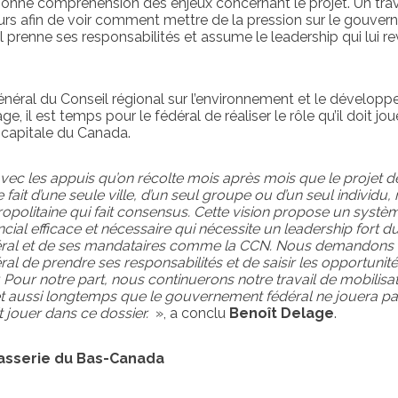
nne compréhension des enjeux concernant le projet. Un trav
rs afin de voir comment mettre de la pression sur le gouve
 prenne ses responsabilités et assume le leadership qui lui re
général du Conseil régional sur l’environnement et le dévelop
e, il est temps pour le fédéral de réaliser le rôle qu’il doit jou
a capitale du Canada.
avec les appuis qu’on récolte mois après mois que le projet d
 fait d’une seule ville, d’un seul groupe ou d’un seul individu,
ropolitaine qui fait consensus. Cette vision propose un systè
ncial efficace et nécessaire qui nécessite un leadership fort d
ral et de ses mandataires comme la CCN. Nous demandons
l de prendre ses responsabilités et de saisir les opportunit
ir. Pour notre part, nous continuerons notre travail de mobilisat
t aussi longtemps que le gouvernement fédéral ne jouera pa
it jouer dans ce dossier.
», a conclu
Benoît Delage
.
rasserie du Bas-Canada