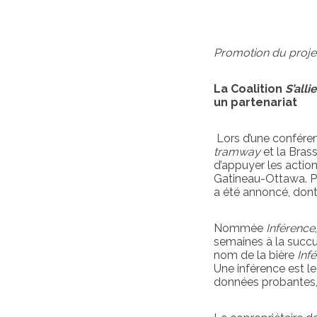
Promotion du proje
La Coalition
S’all
un partenariat
Lors d’une conféren
tramway
et la Bras
d’appuyer les actio
Gatineau-Ottawa. Po
a été annoncé, dont 
Nommée
Inférence
semaines à la succu
nom de la bière
Inf
Une inférence est le
données probantes, 