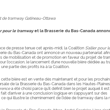
t de tramway Gatineau-Ottawa
ier pour le tramway
et la Brasserie du Bas-Canada annon
ce de presse tenue cet après-midi, la Coalition
S’allier pour l
serie du Bas-Canada ont annoncé un nouveau partenariat afin
ns de mobilisation et de promotion en faveur du projet de t
ur l’occasion, le lancement d’une nouvelle bière dédiée au 
une partie des profits ira à la Coalition.
, cette bière est en vente dès maintenant et pour les prochai
rsale de la Brasserie du Bas-Canada dans les Hautes-Plaines
érence
a été choisi parce qu’il définit bien le projet auquel il est
 fait d’arriver à une conclusion logique en s’appuyant sur des
ce qui illustre le cheminement de l’idée de tramway dans la 