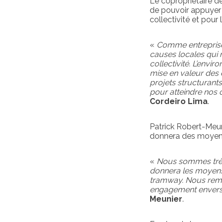
Le copropriétaire d
de pouvoir appuyer 
collectivité et pour
«
Comme entreprise
causes locales qui 
collectivité. L’envi
mise en valeur des 
projets structurant
pour atteindre nos 
Cordeiro Lima
.
Patrick Robert-Meuni
donnera des moyens 
«
Nous sommes très 
donnera les moyens 
tramway. Nous reme
engagement envers 
Meunier
.