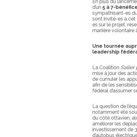
En plus du lancement
d’un
5 à 7-bénéfice
sympathisant-es du 
sont invité-es à cet
es sur le projet, ré
manière volontaire à
Une tournée aupr
leadership fédér
La Coalition
S’allie
mise à jour des acti
de cumuler les appui
afin de les sensibil
fédéral d’assumer se
La question de l’éq
notamment été soule
du côté ottavien, al
améliorer les déplac
investissement de 3
d’autobus électriqu