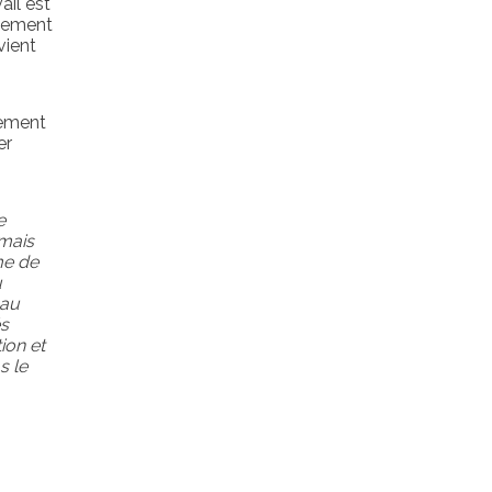
ail est
rnement
vient
pement
er
e
 mais
me de
u
 au
és
ion et
s le