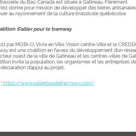
Brasserie du Bas-Canada est située à Gatineau. Fièrement
s’est donné pour mission de développer des bières artisanale
ibuer au rayonnement de la culture brassicole québécoise.
alition
S’allier pour le tramway
1 par MOBI-O, Vivre en Ville, Vision centre-Ville et le CREDD
mway
est une coalition en faveur du développement d’un rése
teur ouest de la ville de Gatineau et les centres-villes de Ga
ition invite la population, les organismes et les entreprises d
 déclaration d’appui au projet.
:
https://www.sallierpourletramway.com/