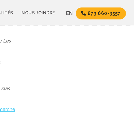
LITÉS
NOUS JOINDRE
EN
873 660-3557
re
Les
e
 suis
 marche