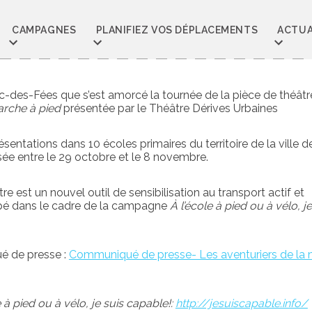
CAMPAGNES
PLANIFIEZ VOS DÉPLACEMENTS
ACTUA
Lac-des-Fées que s’est amorcé la tournée de la pièce de théât
arche à pied
présentée par le Théâtre Dérives Urbaines
ésentations dans 10 écoles primaires du territoire de la ville d
sée entre le 29 octobre et le 8 novembre.
re est un nouvel outil de sensibilisation au transport actif et
ppé dans le cadre de la campagne
À l’école à pied ou à vélo, je
é de presse :
Communiqué de presse- Les aventuriers de la
e à pied ou à vélo, je suis capable!:
http://jesuiscapable.info/