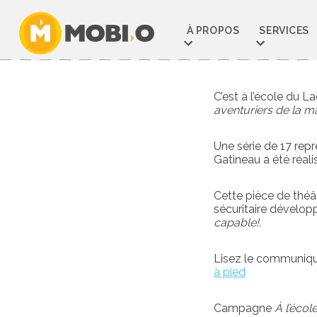
Aller
au
À PROPOS
SERVICES
contenu
C’est à l’école du 
aventuriers de la m
Une série de 17 repr
Gatineau a été réali
Cette pièce de théât
sécuritaire dévelo
capable!.
Lisez le communiqu
à pied
Campagne
À l’écol