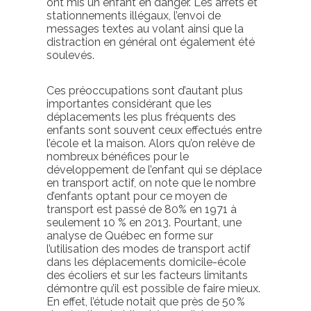
ont mis un enfant en danger. Les arrêts et
stationnements illégaux, l’envoi de
message
s
texte
s
au volant ainsi que la
distraction en général ont également été
soulevés
.
Ces préoccupations sont d’autant plus
importantes considérant que les
déplacement
s
le
s
plus fréquent
s
des
enfants
sont
souvent
ceux effectués
entre
l’école et la maison.
Alors qu’on relève
de
nombreux bénéfices pour le
développement de l’enfant
qui se déplace
en
transport actif
,
on note que
le nombre
d’enfants
optant pour ce moyen de
transport
est passé de 80%
en
1971
à
seulement 10 % en
2013
.
Pourtant
, une
analyse de
Québec en forme
sur
l’utilisation des modes de transport actif
dans les déplacements
domicile-école
des écoliers et sur les facteurs limitants
démontre
qu’il est possible de faire mieux.
En effet, l’étude notait que
près de 50 %