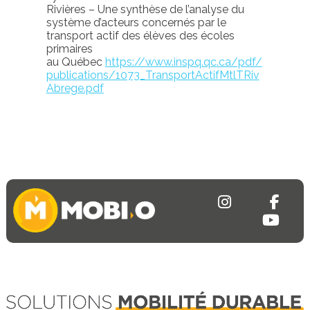
Rivières
– U
ne synthèse de l’analyse du
système d’acteurs concernés par le
transport actif des élèves des écoles
primaires
au
Q
uébec
https://www.inspq.qc.ca/pdf/
publications/1073_TransportActifMtlTRiv
Abrege.pdf