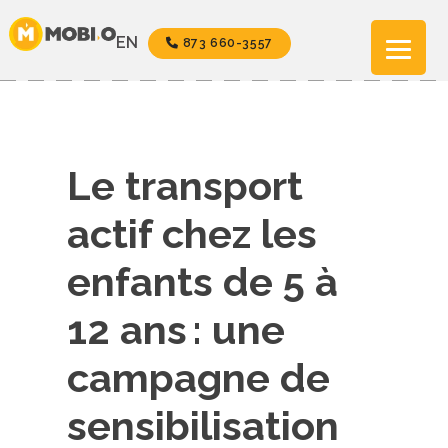
Aller
au
EN
873 660-3557
contenu
Le transport
actif chez les
enfants de 5 à
12 ans : une
campagne de
sensibilisation