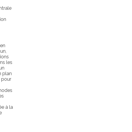
ntrale
ion
 en
un,
tions
ns les
’un
n plan
s pour
 modes
es
ée à la
e