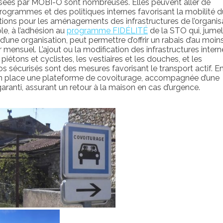
ées par MOBI-O sont nombreuses. Elles peuvent aller de
rogrammes et des politiques internes favorisant la mobilité d
ons pour les aménagements des infrastructures de l’organisa
e, à l’adhésion au
programme FIDÉLITÉ
de la STO qui, jumel
’une organisation, peut permettre d’offrir un rabais d’au moin
r mensuel. L’ajout ou la modification des infrastructures intern
piétons et cyclistes, les vestiaires et les douches, et les
 sécurisés sont des mesures favorisant le transport actif. En
en place une plateforme de covoiturage, accompagnée d’une
garanti, assurant un retour à la maison en cas d’urgence.