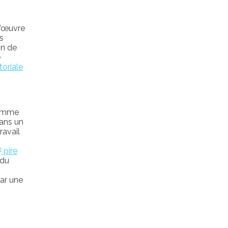
d’œuvre
s
on de
e
toriale
comme
Dans un
ravail
e
pire
 du
ar une