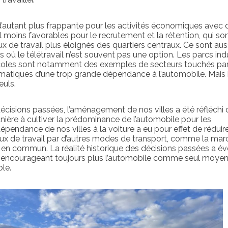
 d’autant plus frappante pour les activités économiques avec 
l moins favorables pour le recrutement et la rétention, qui so
ux de travail plus éloignés des quartiers centraux. Ce sont aus
où le télétravail n’est souvent pas une option. Les parcs indu
ricoles sont notamment des exemples de secteurs touchés pa
tiques d’une trop grande dépendance à l’automobile. Mais i
euls.
isions passées, l’aménagement de nos villes a été réfléchi 
nière à cultiver la prédominance de l’automobile pour les
pendance de nos villes à la voiture a eu pour effet de réduir
lieux de travail par d’autres modes de transport, comme la marc
t en commun. La réalité historique des décisions passées a é
ux encourageant toujours plus l’automobile comme seul moye
le.