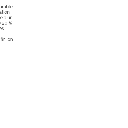
urable
tion.
é à un
s 20 %
es
fin, on