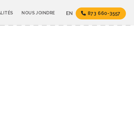
LITÉS
NOUS JOINDRE
EN
873 660-3557