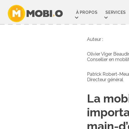
Aller
au
À PROPOS
SERVICES
contenu
Auteur :
Olivier Viger Beaudi
Conseiller en mobili
Patrick Robert-Meu
Directeur général
La mobi
importa
main-d