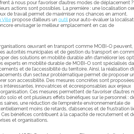
’offrent à nous pour favoriser d’autres modes de déplacement ?
urs actions sont possibles. La première : une localisation ce
ieux de travail permet de maximiser nos chances en amont.
 Ville
propose d’ailleurs un
outil
pour auto-évaluer la localisat
encore envisager le meilleur emplacement en cas de
 organisations œuvrant en transport comme MOBI-O peuvent,
les autorités municipales et de gestion du transport en comm
per des solutions en mobilité durable afin d’améliorer les op
 experts en mobilité durable de MOBI-O sont spécialisés da
ents et de l’accessibilité du territoire. Ainsi, la réalisation d
lacements d’un secteur problématique permet de proposer u
orer son accessibilité. Des mesures concrètes sont proposée
ns intéressantes, innovatrices et écoresponsables aux enjeux
ne organisation. Ces mesures permettent de favoriser d’autres
uto solo et ont plusieurs effets bénéfiques sur le personnel : d
us saines, une réduction de l’empreinte environnementale de
otentiellement moins de retards, d’absences et de frustration li
. Ces bénéfices contribuent à la capacité de recrutement et d
rises et organisations.