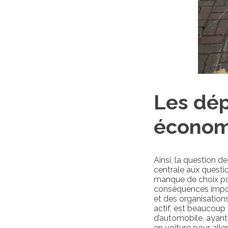
Les dép
économ
Ainsi, la question d
centrale aux quest
manque de choix po
conséquences import
et des organisations
actif, est beaucoup 
d’automobile, ayan
en voiture pour aller 