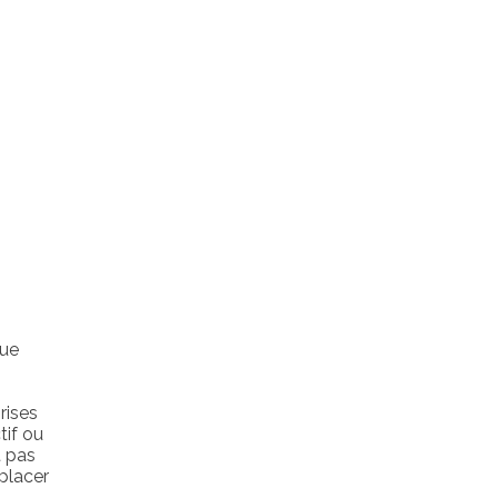
nue
rises
tif ou
t pas
placer