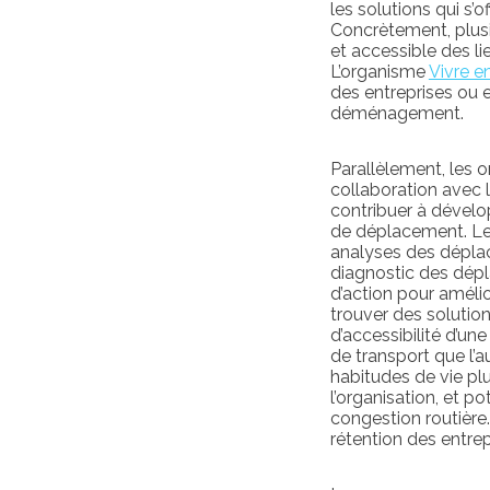
les solutions qui s
Concrètement, plusie
et accessible des l
L’organisme
Vivre en
des entreprises ou 
déménagement.
Parallèlement, les
collaboration avec 
contribuer à dévelop
de déplacement. Les
analyses des déplacem
diagnostic des dép
d’action pour améli
trouver des solutio
d’accessibilité d’u
de transport que l’a
habitudes de vie pl
l’organisation, et p
congestion routière
rétention des entrep