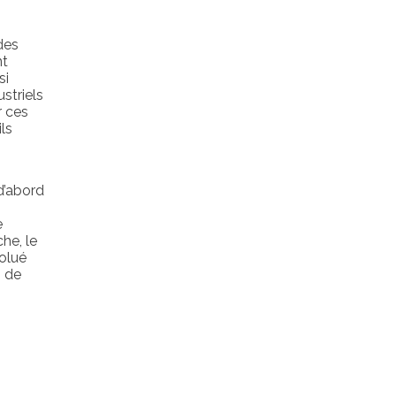
des
nt
si
striels
r ces
ls
d’abord
e
he, le
volué
n de