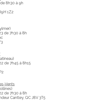
 de 8h30 à 9h
 J9H 1Z2
ylmer)
23 de 7h30 à 8h
nc
V3
*
atineau)
22 de 7h45 à 8h15
P2
es-Vents
llines)
22 de 7h30 à 8h
deur Cantley, QC J8V 3T5