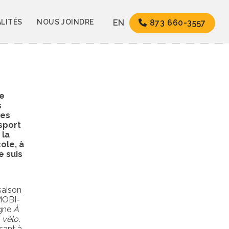
LITÉS
NOUS JOINDRE
EN
873 660-3557
de
s
des
sport
 la
ole, à
e suis
saison
 MOBI-
gne
À
 vélo,
isant à