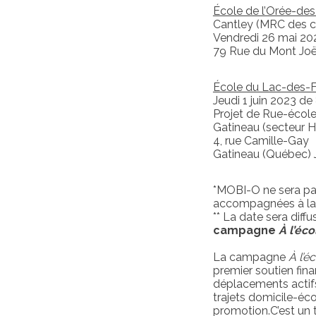
École de l’Orée-des
Cantley (MRC des co
Vendredi 26 mai 20
79 Rue du Mont Joë
École du Lac-des-
Jeudi 1 juin 2023 d
Projet de Rue-écol
Gatineau (secteur Hu
4, rue Camille-Gay
Gatineau (Québec)
*MOBI-O ne sera pa
accompagnées à la
** La date sera diff
campagne
À l’éco
La campagne
À l’é
premier soutien finan
déplacements actifs 
trajets domicile-éco
promotion.C’est un t