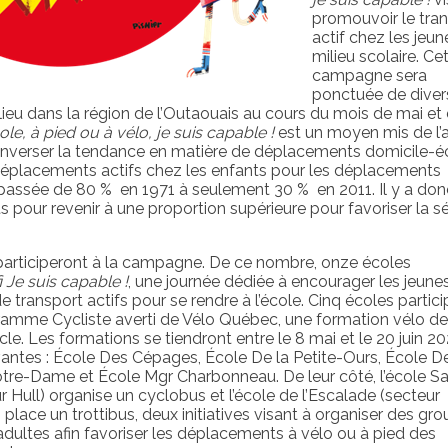
promouvoir le tra
actif chez les jeun
milieu scolaire. Ce
campagne sera
ponctuée de diver
 lieu dans la région de l’Outaouais au cours du mois de mai et d
cole, à pied ou à vélo, je suis capable !
est un moyen mis de l’
nverser la tendance en matière de déplacements domicile-éc
déplacements actifs chez les enfants pour les déplacements
 passée de 80 % en 1971 à seulement 30 % en 2011.
Il y a don
s pour revenir à une proportion supérieure pour favoriser la sé
participeront à
la campagne
. De ce nombre, onze écoles
i Je suis capable !
, une journée dédiée à encourager les jeune
e transport actifs pour se rendre à l’école. Cinq écoles partic
amme Cycliste averti de Vélo Québec, une formation vélo de
le. Les formations se tiendront entre le 8 mai et le 20 juin 2
vantes : École Des Cépages, École De la Petite-Ours, École D
tre-Dame et École Mgr Charbonneau. De leur côté, l’école Sa
 Hull) organise un cyclobus et l’école de l’Escalade (secteur
place un trottibus, deux initiatives visant à organiser des gr
adultes afin favoriser les déplacements à vélo ou à pied
des