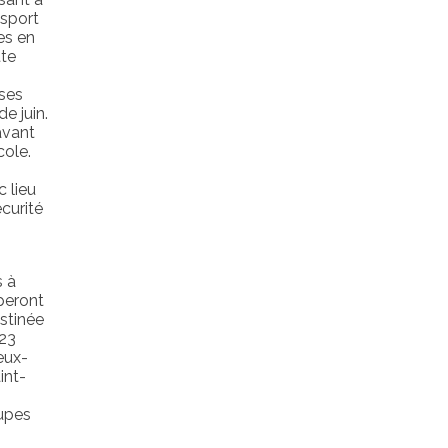
nsport
es en
tte
ses
e juin.
avant
ole.
c lieu
curité
s à
iperont
stinée
023
eux-
int-
oupes