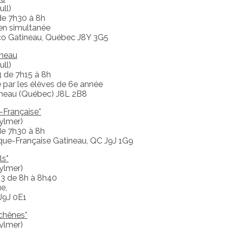
ll)
 de 7h30 à 8h
en simultanée
sco Gatineau, Québec J8Y 3G5
neau
ll)
 de 7h15 à 8h
sé par les élèves de 6e année
atineau (Québec) J8L 2B8
-Française*
ylmer)
de 7h30 à 8h
ique-Française Gatineau, QC J9J 1G9
ls*
ylmer)
23 de 8h à 8h40
e,
J9J 0E1
chênes*
ylmer)