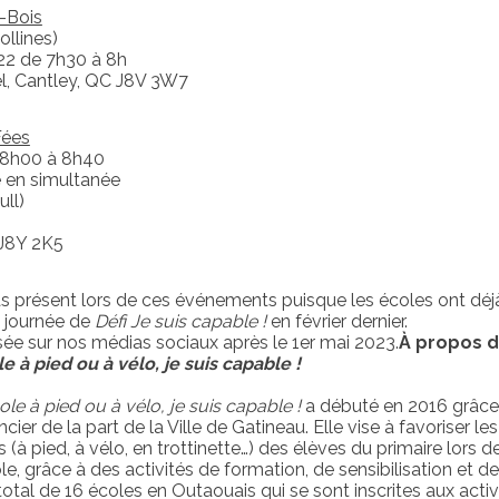
-Bois
llines)
22 de 7h30 à 8h
l, Cantley, QC J8V 3W7
Fées
e 8h00 à 8h40
e en simultanée
ll)
 J8Y 2K5
s présent lors de ces événements puisque les écoles ont
dé
 journée de
D
éfi Je suis capable !
en février dernier.
usée sur nos médias sociaux après le 1
er
mai 2023.
À propos d
le à pied ou à vélo, je suis capable !
cole à pied ou à vélo, je suis capable !
a débuté en 2016 grâce
cier de la part de la Ville de Gatineau. Elle vise à favoriser les
(à pied, à vélo, en trottinette…) des élèves du primaire lors de
le, grâce à des activités de formation, de sensibilisation et de
otal de 16 écoles en Outaouais qui se sont inscrites aux activ