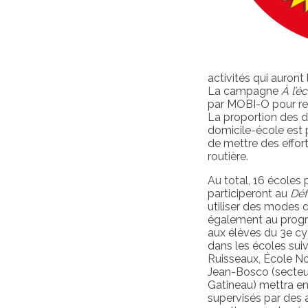
activités qui auront
La campagne
À l’é
par MOBI-O pour re
La proportion des 
domicile-école est
de mettre des effort
routière.
Au total, 16 écoles 
participeront au
Déf
utiliser des modes d
également au progr
aux élèves du 3e cyc
dans les écoles sui
Ruisseaux, École No
Jean-Bosco (secteur
Gatineau) mettra en 
supervisés par des 