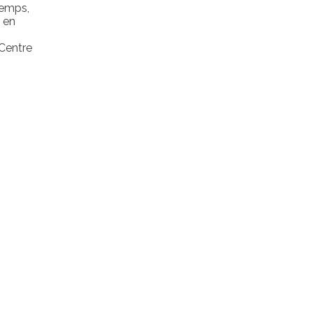
temps,
e en
 Centre