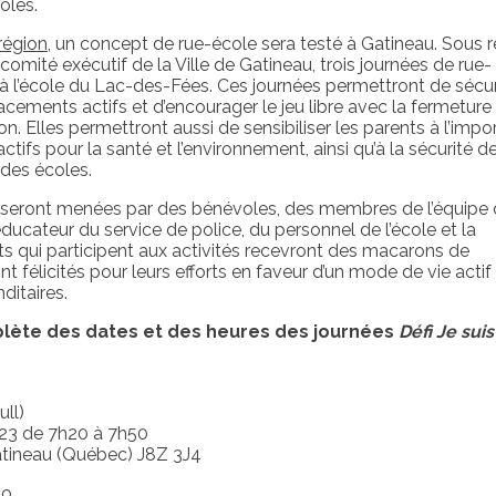
oles.
région
, un concept de rue-école sera testé à Gatineau.
Sous r
comité exécutif de la Ville de Gatineau, t
rois journées de rue-
à l’école du Lac-des-Fées. Ces journées permettront de sécur
cements actifs et d’encourager le jeu libre avec la fermeture
son. Elles permettront aussi de sensibiliser les parents à l’imp
ifs pour la santé et l’environnement, ainsi qu’à la sécurité d
des écoles.
s seront menées par des bénévoles, des membres de l’équipe
ucateur du service de police, du personnel de l’école et la
nts qui participent aux activités recevront des macarons de
ont félicités pour leurs efforts en faveur d’un mode de vie acti
itaires.
mplète des dates et
des
heures des journées
Défi Je suis
ll)
023 de 7h20 à 7h50
tineau (Québec) J8Z 3J4
co