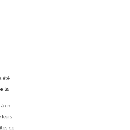
jà
été
e la
 à un
 leurs
ités de