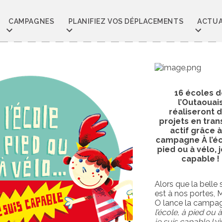
CAMPAGNES
PLANIFIEZ VOS DÉPLACEMENTS
ACTUA
16 écoles 
l’Outaouai
réaliseront 
projets en tran
actif grâce à
campagne À l’éc
pied ou à vélo, j
capable !
Alors que la belle 
est à nos portes,
O lance
l
a campa
l’école, à pied ou à
je suis capable !
v