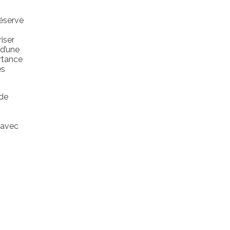
éserve
iser
 d’une
ortance
es
 de
f avec