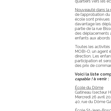
quartiers vers les éc
Nouveauté dans la 
de l’approbation du 
école
sont
prévues 
davantage les dépla
partie de la rue Bis
des déplacements act
enfants aux abords 
Toutes les activité
MOBI-O, un agent éd
direction. Les enfa
participation et ser
des prix de command
Voici la liste co
capable !
à venir :
École du Dôme
Gatineau (secteur Hu
Mercredi 26 avril 2
40, rue du Dôme Ga
École St-Jean-Bos