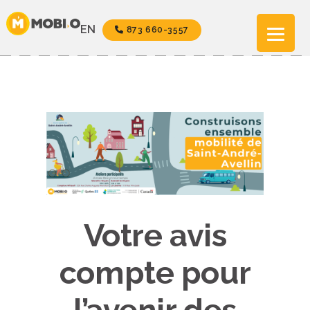
Aller
au
EN
873 660-3557
contenu
Votre avis
compte pour