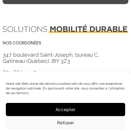
NOS COORDONÉES
347 boulevard Saint-Joseph, bureau C,
Gatineau (Québec) J8Y 3Z3
873 660-3557
info@mobi-o.ca
Notre site Web utilise des témoins (cookies) afin de vous offrir une expérience
de navigation optimale. En parcourant notre site, vous consentez à l'utilisation
de ces témoins.
Inscrivez-vous à notre infolettre
Accepter
Refuser
© 2016 - 2026 MOBI-O | Créé par
Coloc