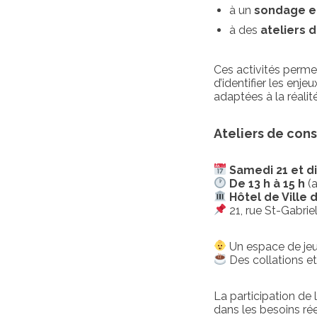
à un
sondage e
à des
ateliers 
Ces activités perm
d’identifier les enj
adaptées à la réalité
Ateliers de con
Samedi 21 et 
De 13 h à 15 h
(a
Hôtel de Ville 
21, rue St-Gabrie
Un espace de jeu
Des collations et
La participation de
dans les besoins rée