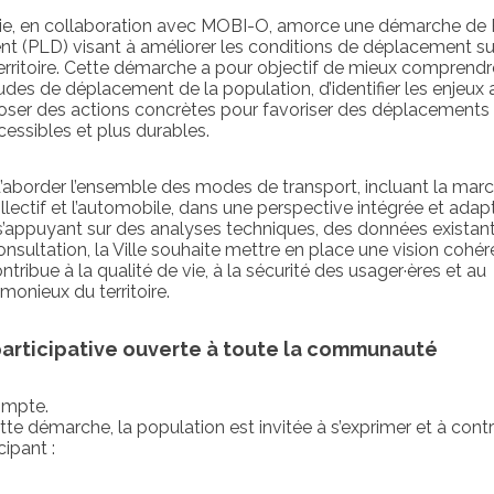
arie, en collaboration avec MOBI-O, amorce une démarche de 
t (PLD) visant à améliorer les conditions de déplacement su
erritoire. Cette démarche a pour objectif de mieux comprendr
udes de déplacement de la population, d’identifier les enjeux 
poser des actions concrètes pour favoriser des déplacements
ccessibles et plus durables.
aborder l’ensemble des modes de transport, incluant la marc
ollectif et l’automobile, dans une perspective intégrée et adap
n s’appuyant sur des analyses techniques, des données existan
sultation, la Ville souhaite mettre en place une vision cohér
ntribue à la qualité de vie, à la sécurité des usager·ères et au
onieux du territoire.
rticipative ouverte à toute la communauté
ompte.
te démarche, la population est invitée à s’exprimer et à contr
ipant :