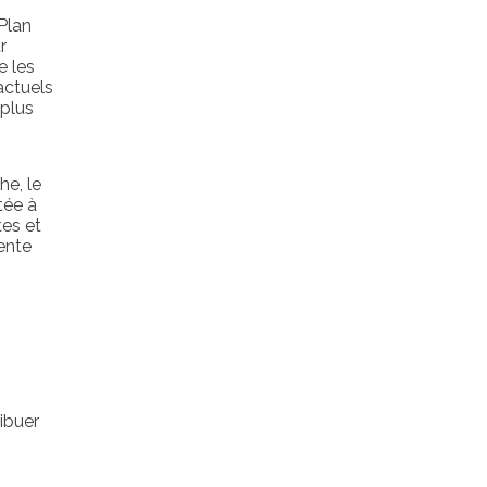
Plan
r
e les
actuels
 plus
he, le
tée à
tes et
ente
ibuer