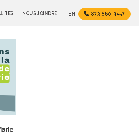
LITÉS
NOUS JOINDRE
EN
873 660-3557
Marie