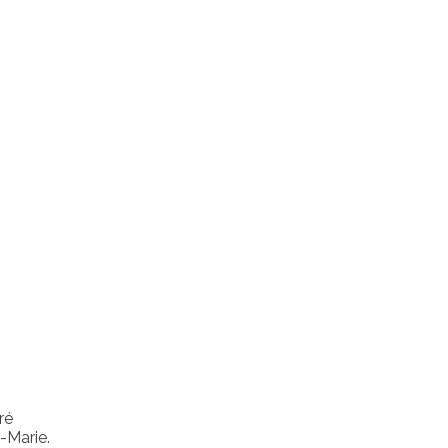
ré
e-Marie.