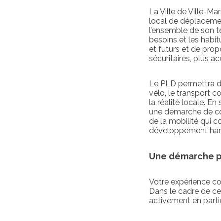
La Ville de Ville-M
local de déplacemen
l’ensemble de son t
besoins et les habit
et futurs et de pro
sécuritaires, plus a
Le PLD permettra d’
vélo, le transport c
la réalité locale. E
une démarche de con
de la mobilité qui co
développement harm
Une démarche pa
Votre expérience c
Dans le cadre de cet
activement en partic