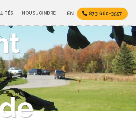
de
LITÉS
NOUS JOINDRE
EN
873 660-3557
nt
 de