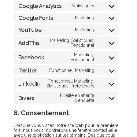
Google Analytics
Statistiques
Consent
to
Google Fonts
Marketing
service
Consent
google-
to
analytics
YouTube
Marketing
service
Consent
google-
to
fonts
Marketing, Statistiques,
service
AddThis
Consent
Fonctionnel
youtube
to
Marketing,
service
Facebook
Consent
Fonctionnel
addthis
to
service
Twitter
Fonctionnel, Marketing
Consent
facebook
to
Fonctionnel, Marketing,
service
LinkedIn
Consent
Statistiques, Préférences
twitter
to
Finalité en attente
service
Divers
Consent
d’enquête
linkedin
to
service
8. Consentement
divers
Lorsque vous visitez notre site web pour la première
fois, nous vous montrerons une fenêtre contextuelle
avec une explication sur les témoins. Dès que vous