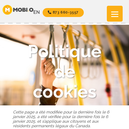
Aller
au
EN
873 660-3557
contenu
Politique
de
cookies
Cette page a été modifiée pour la dernière fois le 6
janvier 2025, a été vérifiée pour la dernière fois le 6
janvier 2025, et s’applique aux citoyens et aux
résidents permanents légaux du Canada.