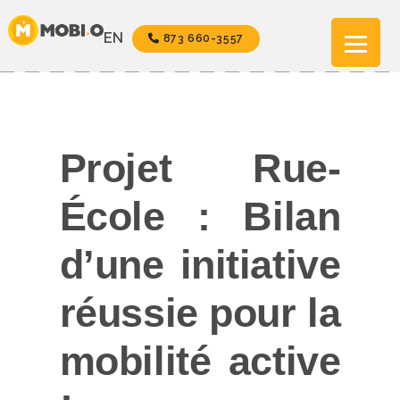
Aller
au
EN
873 660-3557
contenu
Projet Rue-
École : Bilan
d’une initiative
réussie pour la
mobilité active