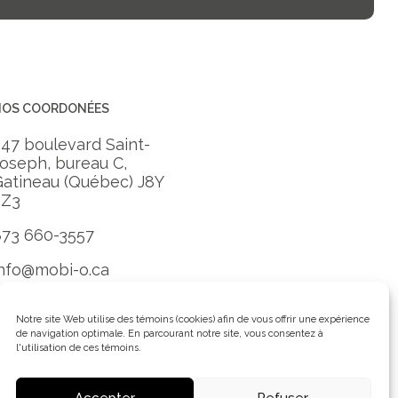
NOS COORDONÉES
47 boulevard Saint-
oseph, bureau C,
Gatineau (Québec) J8Y
3Z3
873 660-3557
info@mobi-o.ca
nscrivez-vous à notre
nfolettre
Notre site Web utilise des témoins (cookies) afin de vous offrir une expérience
de navigation optimale. En parcourant notre site, vous consentez à
l'utilisation de ces témoins.
Accepter
Refuser