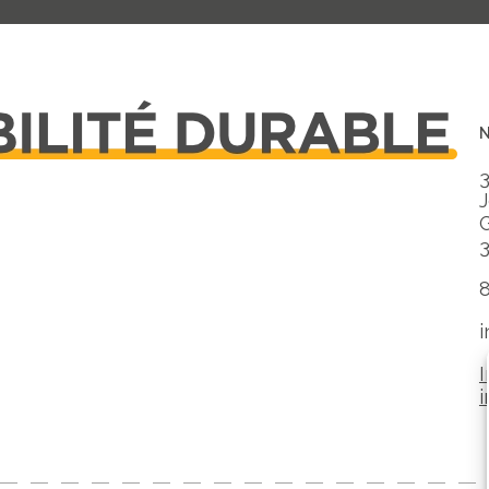
3
J
I
i