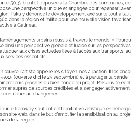
ition e-5015, bientôt déposée à la Chambre des communes, ce
ose une perspective unique et engagée pour repenser l’aven
égion. Paku y dénonce le développement axé sur le tout à l’au
60 dans la région et milite pour une nouvelle vision favorisan
active à Gatineau.
d’aménagements urbains réussis à travers le monde, « Pourqu
 ainsi une perspective globale et lucide sur les perspectives
taquer aux crises actuelles liées à l’accès aux transports, au
ux services essentiels.
 œuvre, l’artiste appelle les citoyen-nes à l’action. Il les enc
 e-5015 (ouverte d’ici le 25 septembre) et à partager la bande
incre leurs proches du bien-fondé du projet. Paku invite ég
nformer auprès de sources crédibles et à s’engager activement
ur contribuer au changement.
 pour le tramway soutient cette initiative artistique en héberge
on site web, dans le but d’amplifier la sensibilisation au proje
nes de la région.