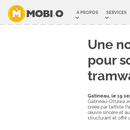
Aller
au
À PROPOS
SERVICES
contenu
Une no
pour so
tramwa
Gatineau, le 19 
Gatineau-Ottawa ave
créée par l’artiste P
œuvre sincère et aut
structurant et offrir