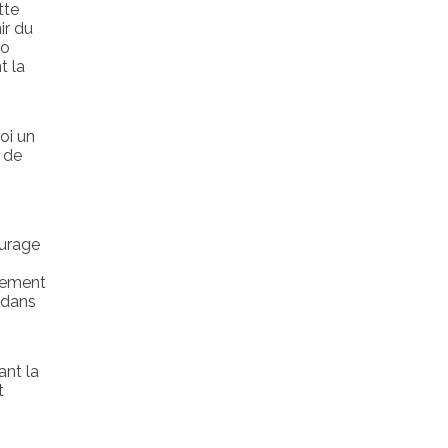
tte
ir du
to
t la
oi un
 de
ourage
alement
 dans
ant la
t