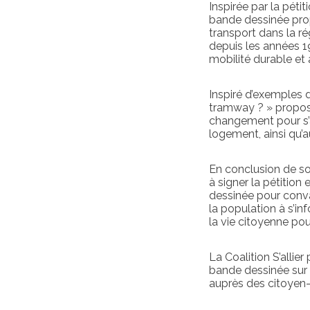
Inspirée par la pét
bande dessinée prop
transport dans la r
depuis les années 19
mobilité durable et 
Inspiré d’exemples 
tramway ? » propose
changement pour s’at
logement, ainsi qu’a
En conclusion de son
à signer la pétition
dessinée pour conva
la population à s’i
la vie citoyenne po
La Coalition S’allier
bande dessinée sur s
auprès des citoyen-