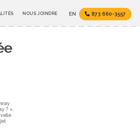
LITÉS
NOUS JOINDRE
EN
873 660-3557
ée
amway
y ? »,
uvelle
jet