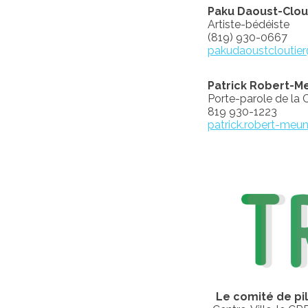
Paku Daoust-Clou
Artiste-bédéiste
(819) 930-0667
pakudaoustcloutie
Patrick Robert-M
Porte-parole de la C
819 930-1223
patrick.robert-meu
Le comité de pi