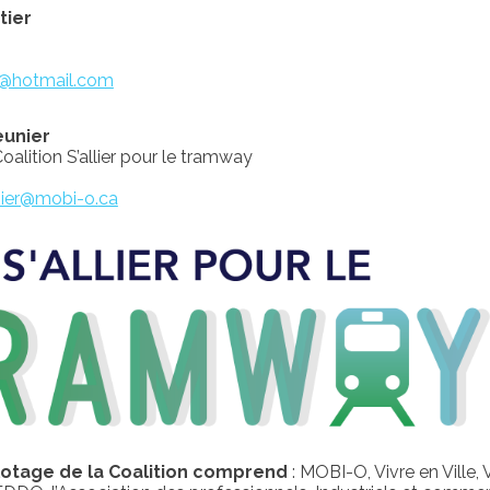
tier
r@hotmail.com
eunier
oalition S’allier pour le tramway
nier@mobi-o.
ca
lotage de la Coalition comprend
: MOBI-O, Vivre en Ville, 