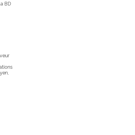
La BD
aveur
ations
yen,