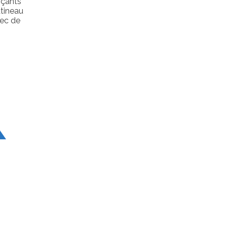
rçants
tineau
bec de